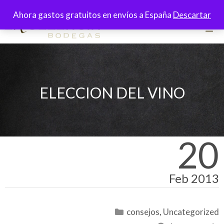
Saltar
Ahora gastos gratuitos en envíos a España
Descartar
al
contenido
Men
ELECCION DEL VINO
20
Feb 2013
Categorías
consejos
,
Uncategorized