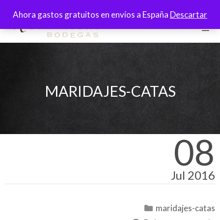
Saltar
Ahora gastos gratuitos en envíos a España
Descartar
al
contenido
Men
MARIDAJES-CATAS
08
Jul 2016
Categorías
maridajes-catas