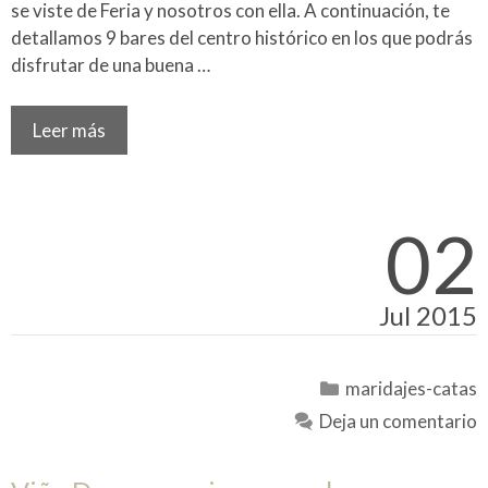
se viste de Feria y nosotros con ella. A continuación, te
detallamos 9 bares del centro histórico en los que podrás
disfrutar de una buena …
Leer más
02
Jul 2015
Categorías
maridajes-catas
Deja un comentario