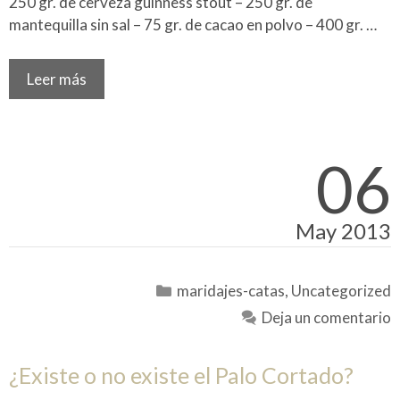
250 gr. de cerveza guinness stout – 250 gr. de
mantequilla sin sal – 75 gr. de cacao en polvo – 400 gr. …
Leer más
06
May 2013
Categorías
maridajes-catas
,
Uncategorized
Deja un comentario
¿Existe o no existe el Palo Cortado?