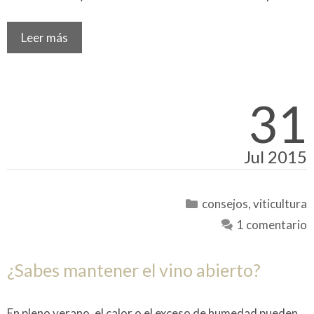
Leer más
31
Jul 2015
Categorías
consejos
,
viticultura
1 comentario
¿Sabes mantener el vino abierto?
En pleno verano, el calor o el exceso de humedad pueden