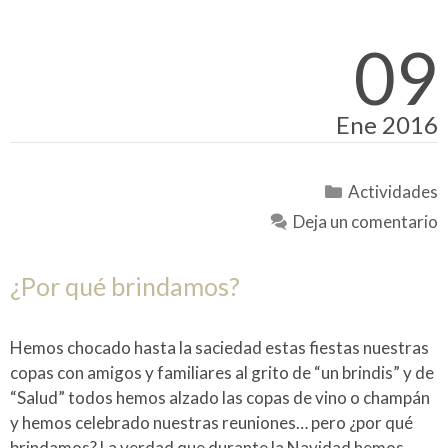
09
Ene 2016
Categorías
Actividades
Deja un comentario
¿Por qué brindamos?
Hemos chocado hasta la saciedad estas fiestas nuestras
copas con amigos y familiares al grito de “un brindis” y de
“Salud” todos hemos alzado las copas de vino o champán
y hemos celebrado nuestras reuniones… pero ¿por qué
brindamos? La verdad que durante la Navidad hemos