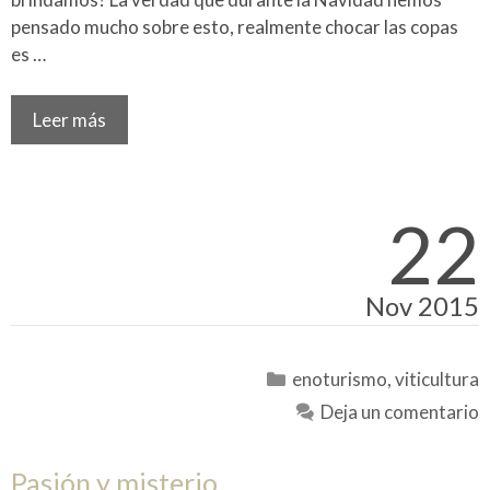
pensado mucho sobre esto, realmente chocar las copas
es …
Leer más
22
Nov 2015
Categorías
enoturismo
,
viticultura
Deja un comentario
Pasión y misterio