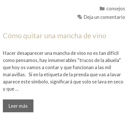
Categoría
consejos
Deja un comentario
Cómo quitar una mancha de vino
Hacer desaparecer una mancha de vino no es tan difícil
como pensamos, hay innumerables “trucos de la abuela”
que hoy os vamos a contar y que funcionan a las mil
maravillas. Si en la etiqueta de la prenda que vas a lavar
aparece este símbolo, significará que solo se lava en seco
y que …
Leer más