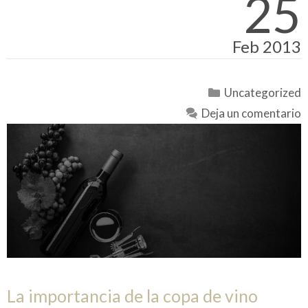
25
Feb 2013
Categorías
Uncategorized
Deja un comentario
La importancia de la copa de vino