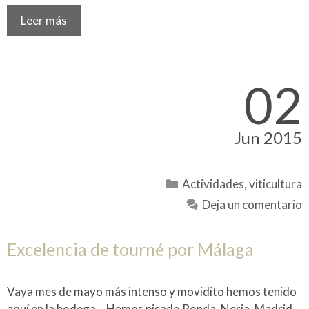
Leer más
02
Jun 2015
Categorías
Actividades
,
viticultura
Deja un comentario
Excelencia de tourné por Málaga
Vaya mes de mayo más intenso y movidito hemos tenido
aquí en la bodega… Hemos pisado Ronda, Nerja, Madrid,