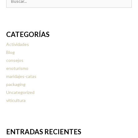
CATEGORÍAS
Actividades
Blog
consejos
enoturismo
maridajes-catas
packaging
Uncategorized
viticultura
ENTRADAS RECIENTES