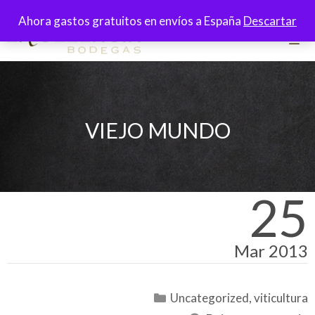
Saltar
Ahora gastos gratuitos en envíos a España
Descartar
al
contenido
Men
VIEJO MUNDO
25
Mar 2013
Categorías
Uncategorized
,
viticultura